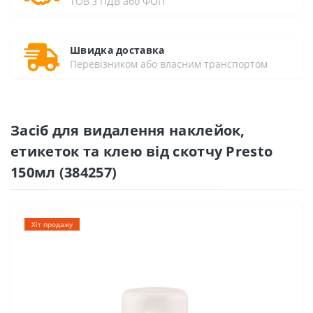
ТОВ з ПДВ або ФОП
Швидка доставка
Перевізником або власним транспортом
Засіб для видалення наклейок,
етикеток та клею від скотчу Presto
150мл (384257)
Хіт продажу