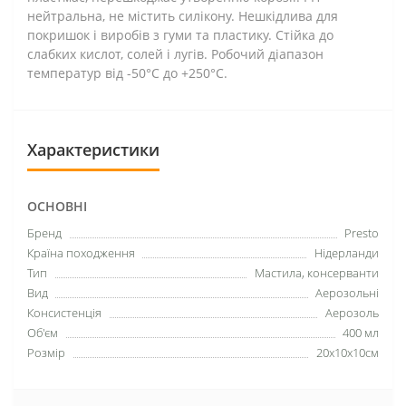
нейтральна, не містить силікону. Нешкідлива для
покришок і виробів з гуми та пластику. Стійка до
слабких кислот, солей і лугів. Робочий діапазон
температур від -50°С до +250°С.
Характеристики
ОСНОВНІ
Бренд
Presto
Країна походження
Нідерланди
Тип
Мастила, консерванти
Вид
Аерозольні
Консистенція
Аерозоль
Об'єм
400 мл
Розмір
20х10х10см