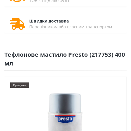
ТОВ з ПДВ або ФОП
Швидка доставка
Перевізником або власним транспортом
Тефлонове мастило Presto (217753) 400
мл
Продано