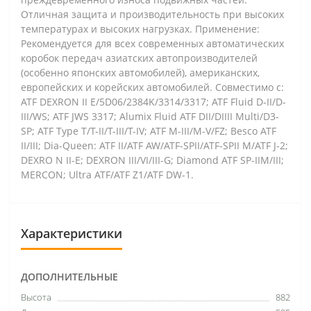
Отличная защита и производительность при высоких
температурах и высоких нагрузках. Применение:
Рекомендуется для всех современных автоматических
коробок передач азиатских автопроизводителей
(особенно японских автомобилей), американских,
европейских и корейских автомобилей. Совместимо с:
ATF DEXRON II E/5D06/2384K/3314/3317; ATF Fluid D-II/D-
III/WS; ATF JWS 3317; Alumix Fluid ATF DII/DIIII Multi/D3-
SP; ATF Type T/T-II/T-III/T-IV; ATF M-III/M-V/FZ; Besco ATF
II/III; Dia-Queen: ATF II/ATF AW/ATF-SPII/ATF-SPII M/ATF J-2;
DEXRO N II-E; DEXRON III/VI/III-G; Diamond ATF SP-IIM/III;
MERCON; Ultra ATF/ATF Z1/ATF DW-1.
Характеристики
ДОПОЛНИТЕЛЬНЫЕ
Высота
882