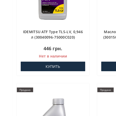
IDEMITSU ATF Type TLS-LV, 0,946
Масло
л (30040096-75000C020)
(30015
трансмиссионное масло для
446 грн.
АКПП
Нет в наличии
КУПИТЬ
Продано
Продано