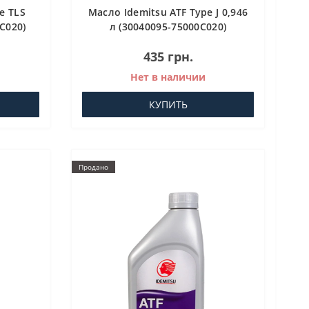
e TLS
Масло Idemitsu ATF Type J 0,946
C020)
л (30040095-75000C020)
о для
Трансмиссионное масло для
435 грн.
АКПП
Нет в наличии
КУПИТЬ
Продано