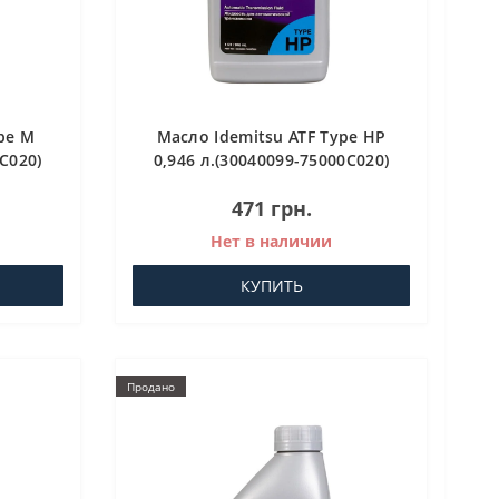
pe M
Масло Idemitsu ATF Type HP
C020)
0,946 л.(30040099-75000C020)
о для
Трансмиссионное масло для
471 грн.
АКПП
Нет в наличии
КУПИТЬ
Продано