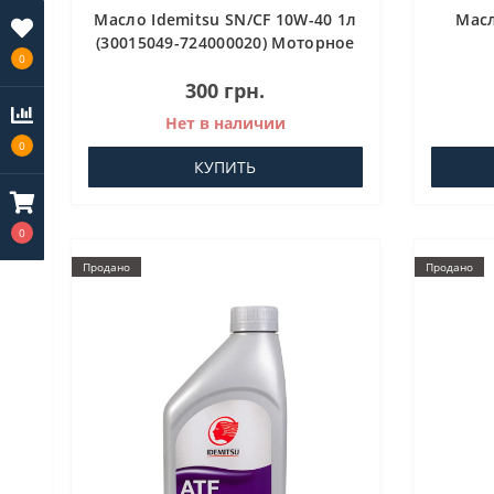
Масло Idemitsu SN/CF 10W-40 1л
Масл
(30015049-724000020) Моторное
0
масло
7500
300 грн.
Нет в наличии
0
КУПИТЬ
0
Продано
Продано