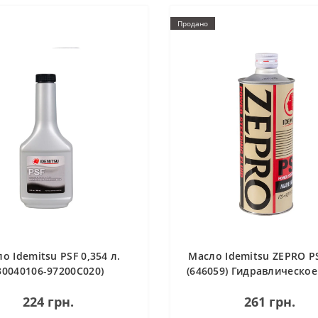
Продано
о Idemitsu PSF 0,354 л.
Масло Idemitsu ZEPRO PS
30040106-97200C020)
(646059) Гидравлическо
влическое масло для ГУР
для ГУР.
224 грн.
261 грн.