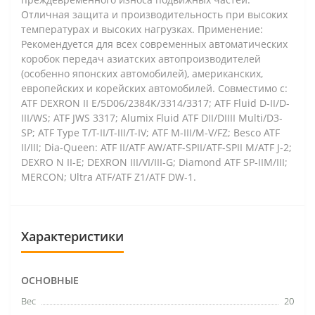
Отличная защита и производительность при высоких
температурах и высоких нагрузках. Применение:
Рекомендуется для всех современных автоматических
коробок передач азиатских автопроизводителей
(особенно японских автомобилей), американских,
европейских и корейских автомобилей. Совместимо с:
ATF DEXRON II E/5D06/2384K/3314/3317; ATF Fluid D-II/D-
III/WS; ATF JWS 3317; Alumix Fluid ATF DII/DIIII Multi/D3-
SP; ATF Type T/T-II/T-III/T-IV; ATF M-III/M-V/FZ; Besco ATF
II/III; Dia-Queen: ATF II/ATF AW/ATF-SPII/ATF-SPII M/ATF J-2;
DEXRO N II-E; DEXRON III/VI/III-G; Diamond ATF SP-IIM/III;
MERCON; Ultra ATF/ATF Z1/ATF DW-1.
Характеристики
ОСНОВНЫЕ
Вес
20