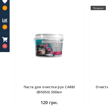
Продано
0
0
0
Паста для очистки рук CARBI
Очисти
(BI5050) 500мл
120 грн.