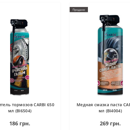
Продано
тель тормозов CARBI 650
Медная смазка паста CAR
мл (BI6504)
мл (BI4004)
186 грн.
269 грн.