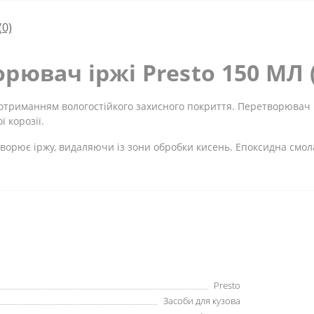
(0)
ювач іржі Presto 150 МЛ (
 отриманням вологостійкого захисного покриття. Перетворювач 
 корозії.
творює іржу, видаляючи із зони обробки кисень. Епоксидна смол
Presto
Засоби для кузова