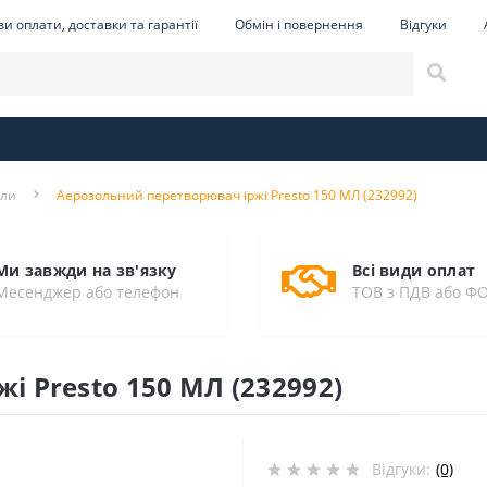
и оплати, доставки та гарантії
Обмін і повернення
Відгуки
али
Аерозольний перетворювач іржі Presto 150 МЛ (232992)
Ми завжди на зв'язку
Всі види оплат
Месенджер або телефон
ТОВ з ПДВ або Ф
 Presto 150 МЛ (232992)
Відгуки:
(0)