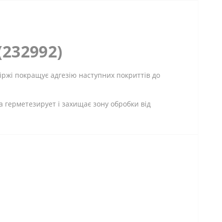
232992)
іржі покращує адгезію наступних покриттів до
а герметезирует і захищає зону обробки від