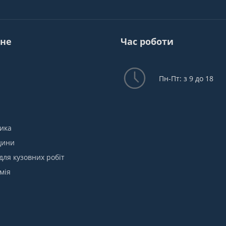
не
Час роботи
Пн-Пт: з 9 до 18
ика
дини
для кузовних робіт
мія