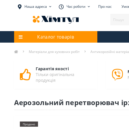
Наша адреса
Час роботи
Про нас
Умов
Каталог товарів
Матеріали для кузовних робіт
Антикорозійні матері
Гарантія якості
Тільки оригінальна
продукція
Аерозольний перетворювач іржі
Продано