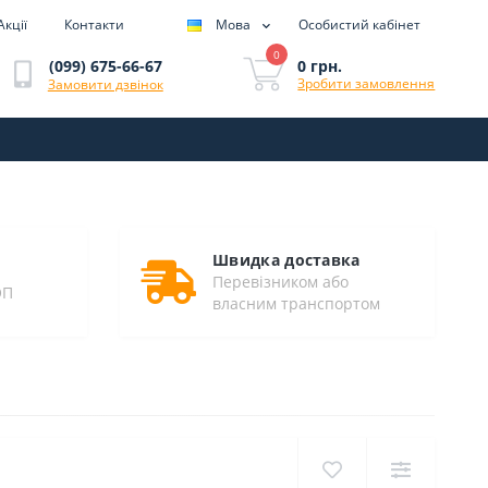
Акції
Контакти
Мова
Особистий кабінет
0
0 грн.
(099) 675-66-67
Зробити замовлення
Замовити дзвінок
Швидка доставка
Перевізником або
ОП
власним транспортом