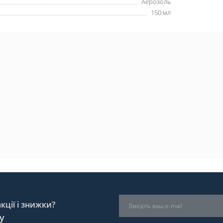
Аерозоль
150 мл
ції і знижки?
у