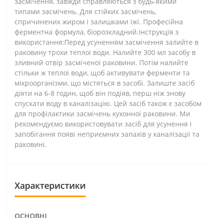
засмічення, завжди справляються з будь-якими
типами засмічень. Для стійких засмічень,
спричинених жиром і залишками їжі. Професійна
ферментна формула, біорозкладний.Інструкція з
використання:Перед усуненням засмічення залийте в
раковину трохи теплої води. Налийте 300 мл засобу в
зливний отвір засміченої раковини. Потім налийте
стільки ж теплої води, щоб активувати ферменти та
мікроорганізми, що містяться в засобі. Залиште засіб
діяти на 6-8 годин, щоб він подіяв, перш ніж знову
спускати воду в каналізацію. Цей засіб також є засобом
для профілактики засмічень кухонної раковини. Ми
рекомендуємо використовувати засіб для усунення і
запобігання появі неприємних запахів у каналізації та
раковині.
Характеристики
ОСНОВНІ