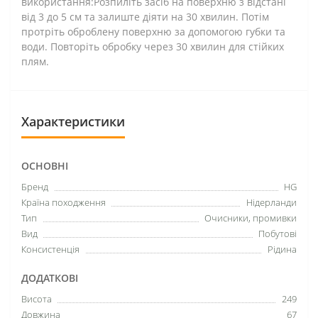
використання:Розпиліть засіб на поверхню з відстані
від 3 до 5 см та залиште діяти на 30 хвилин. Потім
протріть оброблену поверхню за допомогою губки та
води. Повторіть обробку через 30 хвилин для стійких
плям.
Характеристики
ОСНОВНІ
Бренд
HG
Країна походження
Нідерланди
Тип
Очисники, промивки
Вид
Побутові
Консистенція
Рідина
ДОДАТКОВІ
Висота
249
Довжина
67