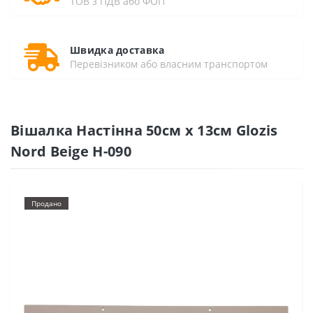
ТОВ з ПДВ або ФОП
Швидка доставка
Перевізником або власним транспортом
Вішалка Настінна 50см х 13см Glozis
Nord Beige H-090
Продано