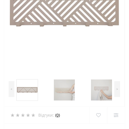
<
>
Відгуки:
(0)