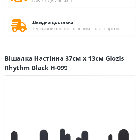
ТОВ з ПДВ або ФОП
Швидка доставка
Перевізником або власним транспортом
Вішалка Настінна 37см х 13см Glozis
Rhythm Black H-099