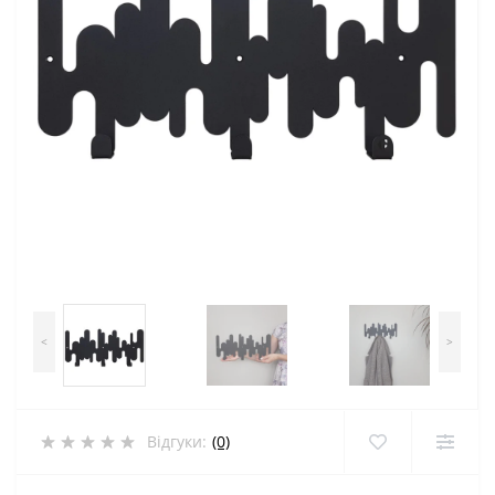
<
>
Відгуки:
(0)