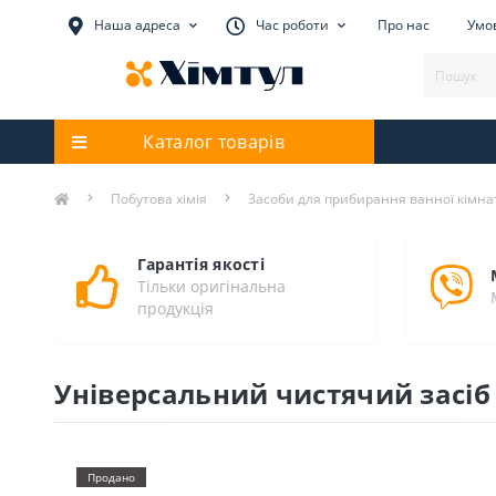
Наша адреса
Час роботи
Про нас
Умов
Каталог товарів
Побутова хімія
Засоби для прибирання ванної кімна
Гарантія якості
Тільки оригінальна
продукція
Універсальний чистячий засіб 
Продано