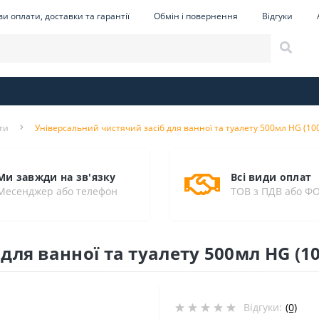
и оплати, доставки та гарантії
Обмін і повернення
Відгуки
ти
Універсальний чистячий засіб для ванної та туалету 500мл HG (10
Ми завжди на зв'язку
Всі види оплат
Месенджер або телефон
ТОВ з ПДВ або Ф
для ванної та туалету 500мл HG (1
Відгуки:
(0)