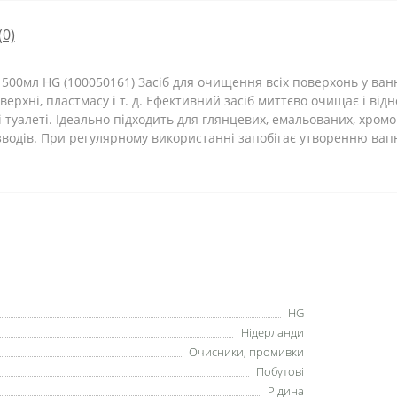
(0)
 500мл HG (100050161) Засіб для очищення всіх поверхонь у ванн
оверхні, пластмасу і т. д. Ефективний засіб миттєво очищає і ві
 і туалеті. Ідеально підходить для глянцевих, емальованих, хр
водів. При регулярному використанні запобігає утворенню вапн
HG
Нідерланди
Очисники, промивки
Побутові
Рідина