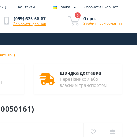
Акції
Контакти
Мова
Особистий кабінет
0
0 грн.
(099) 675-66-67
Зробити замовлення
Замовити дзвінок
0050161)
Швидка доставка
Перевізником або
ОП
власним транспортом
00050161)