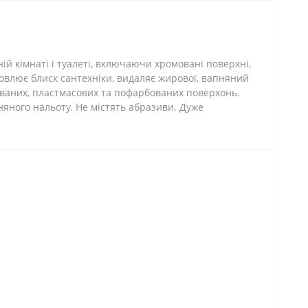
ій кімнаті і туалеті, включаючи хромовані поверхні,
дновлює блиск сантехніки, видаляє жирової, вапняний
омованих, пластмасових та пофарбованих поверхонь.
яного нальоту. Не містять абразиви. Дуже