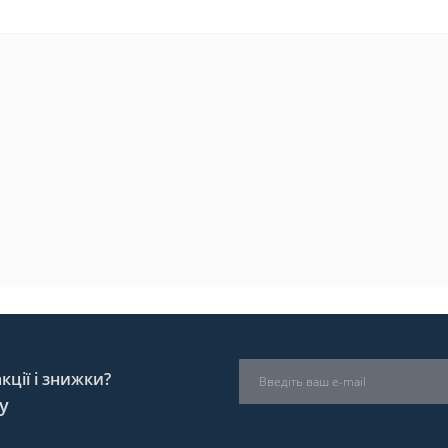
ції і знижки?
у