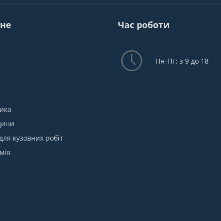
не
Час роботи
Пн-Пт: з 9 до 18
ика
дини
для кузовних робіт
мія