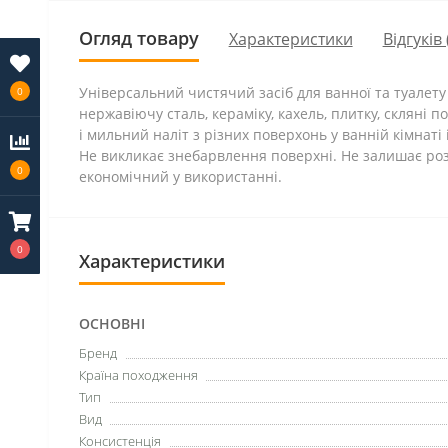
Огляд товару
Характеристики
Відгуків 
Універсальний чистячий засіб для ванної та туалету
0
нержавіючу сталь, кераміку, кахель, плитку, скляні п
і мильний наліт з різних поверхонь у ванній кімнаті
Не викликає знебарвлення поверхні. Не залишає роз
0
економічний у використанні.
0
Характеристики
ОСНОВНІ
Бренд
Країна походження
Тип
Вид
Консистенція