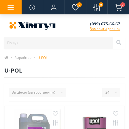
0
0
0
(099) 675-66-67
Замовити дзвінок
Виробник
U-POL
U-POL