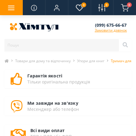
0
0
0
(099) 675-66-67
Замовити дзвінок
Товари для дому та відпочинку
Упори для книг
Тримач для Кн
Гарантія якості
Тільки оригінальна продукція
Ми завжди на зв'язку
Месенджер або телефон
Всі види оплат