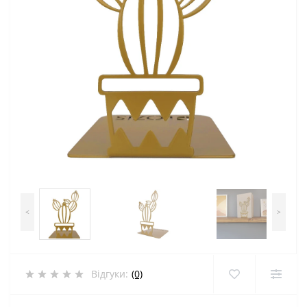
<
>
Відгуки:
(0)