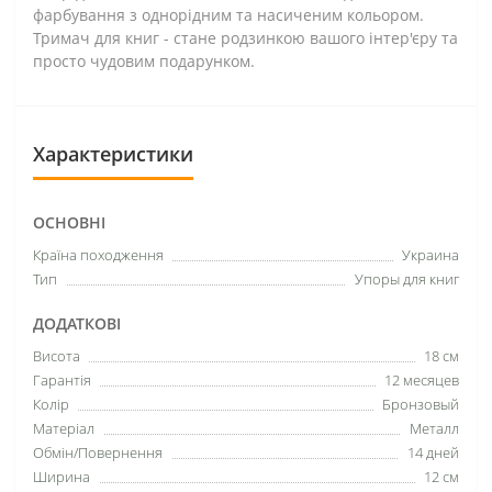
фарбування з однорідним та насиченим кольором.
Тримач для книг - стане родзинкою вашого інтер'єру та
просто чудовим подарунком.
Характеристики
ОСНОВНІ
Країна походження
Украина
Тип
Упоры для книг
ДОДАТКОВІ
Висота
18 см
Гарантія
12 месяцев
Колір
Бронзовый
Матеріал
Металл
Обмін/Повернення
14 дней
Ширина
12 см