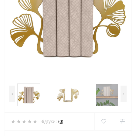
<
>
Відгуки:
(0)