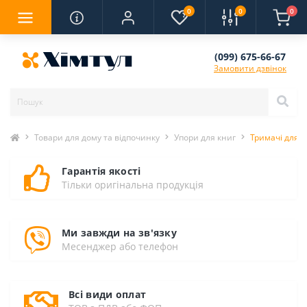
0
0
0
(099) 675-66-67
Замовити дзвінок
Товари для дому та відпочинку
Упори для книг
Тримачі для К
Гарантія якості
Тільки оригінальна продукція
Ми завжди на зв'язку
Месенджер або телефон
Всі види оплат