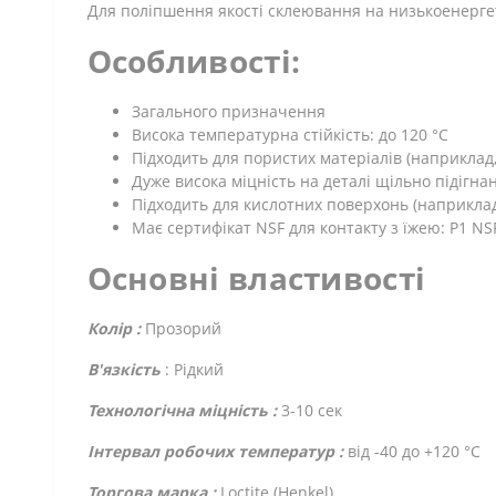
Для поліпшення якості склеювання на низькоенергет
Особливості:
Загального призначення
Висока температурна стійкість: до 120 °C
Підходить для пористих матеріалів (наприклад, д
Дуже висока міцність на деталі щільно підігна
Підходить для кислотних поверхонь (наприклад
Має сертифікат NSF для контакту з їжею: P1 N
Основні властивості
Колір :
Прозорий
В'язкість
: Рідкий
Технологічна міцність :
3-10 сек
Інтервал робочих температур :
від -40 до +120 °C
Торгова марка :
Loctite (Henkel)