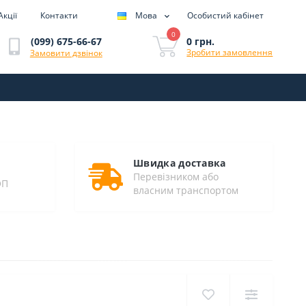
Акції
Контакти
Мова
Особистий кабінет
0
0 грн.
(099) 675-66-67
Зробити замовлення
Замовити дзвінок
Швидка доставка
Перевізником або
ОП
власним транспортом