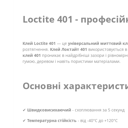
Loctite 401 - профес
Клей Loctite 401
— це
універсальний миттєвий кл
розтягнення.
Клей Локтайт 401
використовується в 
клей 401
проникає в найдрібніші зазори і рівномірн
гумою, деревом і навіть пористими матеріалами.
Основні характеристи
✔
Швидковисихаючий
- схоплювання за 5 секунд
✔
Температурна стійкість
- від -40°C до +120°C