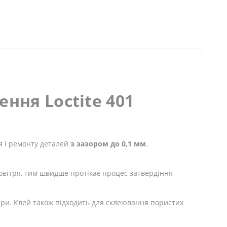
ння Loctite 401
я і ремонту деталей
з зазором до 0,1 мм
.
повітря, тим швидше протікає процес затвердіння
ри. Клей також підходить для склеювання пористих