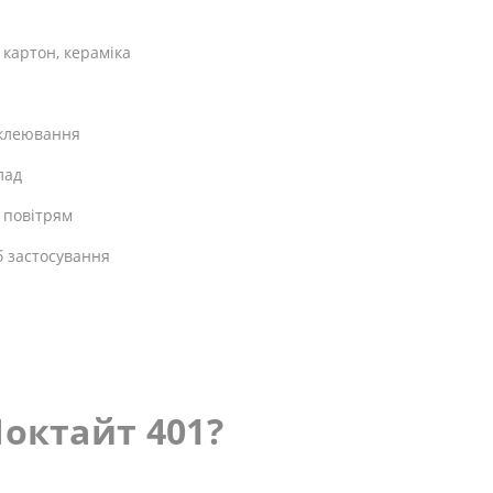
, картон, кераміка
склеювання
лад
з повітрям
б застосування
октайт 401?