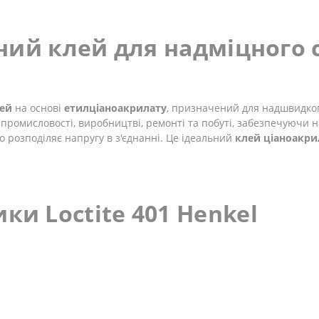
ійний клей для надміцного
ей
на основі
етилціаноакрилату
, призначений для надшвидкого
промисловості, виробництві, ремонті та побуті, забезпечуючи на
о розподіляє напругу в з'єднанні. Це ідеальний
клей ціаноакри
ки Loctite 401 Henkel