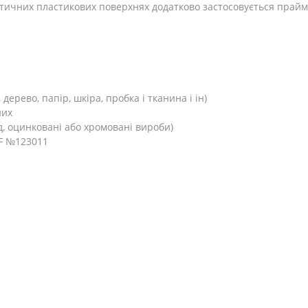
ичних пластикових поверхнях додатково застосовується праймер
ерево, папір, шкіра, пробка і тканина і ін)
них
, оцинковані або хромовані вироби)
SF №123011