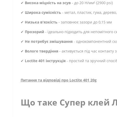
✔
Висока міцність на зсув
- до 20 Н/мм² (2900 psi)
✔
Широка сумісність
- метал, пластик, гума, дерево
✔
Низька в'язкість
- заповнює зазори до 0,15 мм
✔
Прозорий
- ідеально підходить для непомітного 
✔
Не потребує змішування
- однокомпонентний ск
✔
Вологе твердіння
- активується під час контакту 
✔
Loctite 401 інструкція
- простий та зручний спосі
Питання та відповіді про Loctite 401 20g
Що таке Супер клей Л