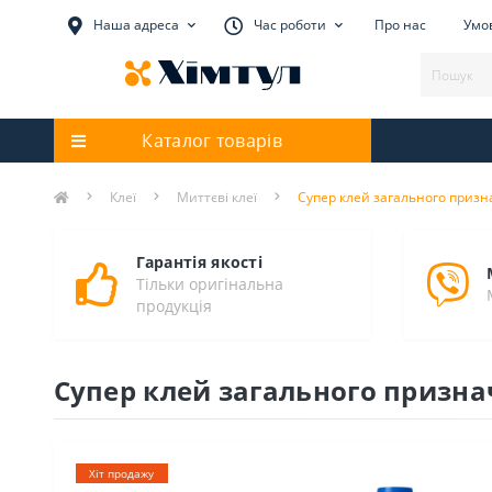
Наша адреса
Час роботи
Про нас
Умов
Каталог товарів
Клеї
Миттєві клеї
Супер клей загального призна
Гарантія якості
Тільки оригінальна
продукція
Супер клей загального призначе
Хіт продажу