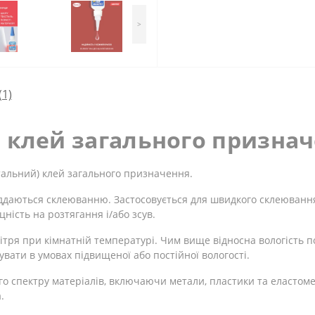
>
(1)
лей загального призначе
льний) клей загального призначення.
 піддаються склеюванню. Застосовується для швидкого склеюванн
ність на розтягання і/або зсув.
вітря при кімнатній температурі. Чим вище відносна вологість 
вати в умовах підвищеної або постійної вологості.
о спектру матеріалів, включаючи метали, пластики та еластоме
.