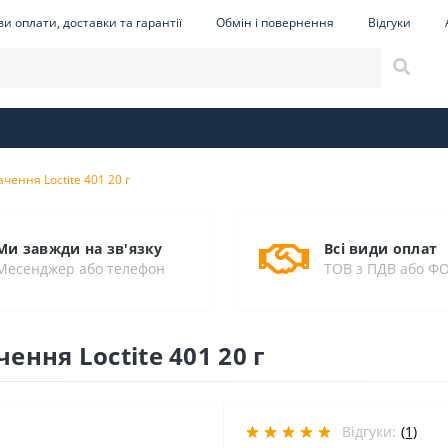
и оплати, доставки та гарантії
Обмін і повернення
Відгуки
чення Loctite 401 20 г
Ми завжди на зв'язку
Всі види оплат
Месенджер або телефон
ТОВ з ПДВ або Ф
ння Loctite 401 20 г
Відгуки:
(1)