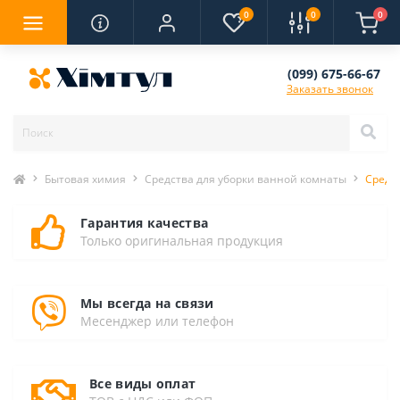
0
0
0
(099) 675-66-67
Заказать звонок
Бытовая химия
Средства для уборки ванной комнаты
Средс
Гарантия качества
Только оригинальная продукция
Мы всегда на связи
Месенджер или телефон
Все виды оплат