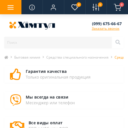
0
0
0
(099) 675-66-67
Заказать звонок
Бытовая химия
Средства специального назначения
Средств
Гарантия качества
Только оригинальная продукция
Мы всегда на связи
Месенджер или телефон
Все виды оплат