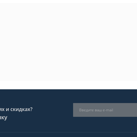
х и скидках?
лку