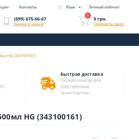
кции
Контакты
Язык
Личный кабинет
0
0 грн.
(099) 675-66-67
Оформить заказ
Заказать звонок
0мл HG (343100161)
Быстрая доставка
Перевозчиком или
ОП
собственным
транспортом
500мл HG (343100161)