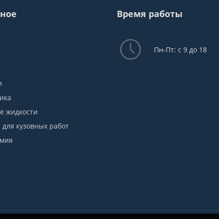
ное
Время работы
Пн-Пт: с 9 до 18
и
ика
е жидкости
для кузовных работ
имия