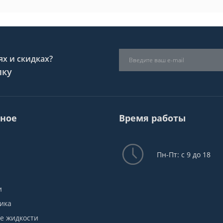
х и скидках?
лку
ное
Время работы
Пн-Пт: с 9 до 18
и
ика
е жидкости