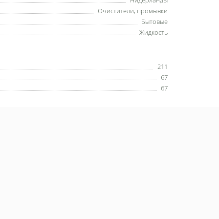
Нидерланды
Очистители, промывки
Бытовые
Жидкость
211
67
67