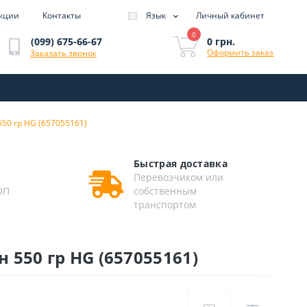
кции
Контакты
Язык
Личный кабинет
0
0 грн.
(099) 675-66-67
Оформить заказ
Заказать звонок
50 гр HG (657055161)
Быстрая доставка
Перевозчиком или
ОП
собственным
транспортом
550 гр HG (657055161)