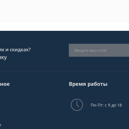
х и скидках?
лку
ное
Время работы
Пн-Пт: с 9 до 18
и