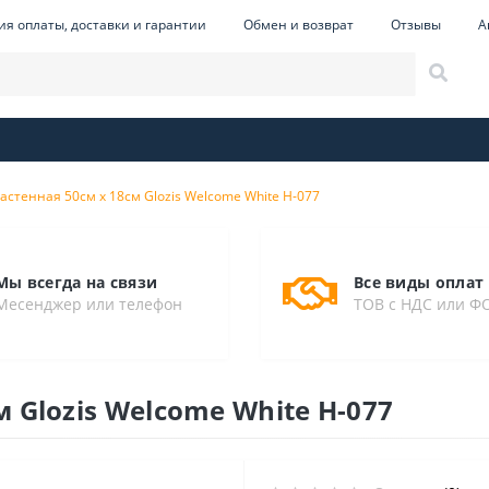
ия оплаты, доставки и гарантии
Обмен и возврат
Отзывы
А
стенная 50см х 18см Glozis Welcome White H-077
Мы всегда на связи
Все виды оплат
Месенджер или телефон
ТОВ с НДС или Ф
 Glozis Welcome White H-077