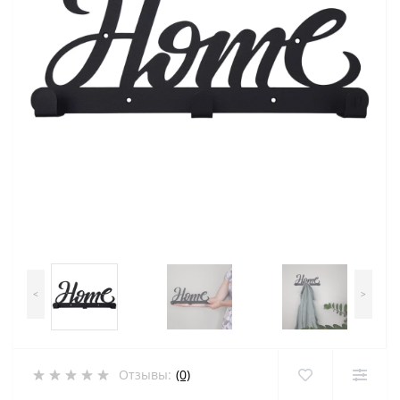
<
>
Отзывы:
(0)