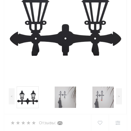
<
>
Отзывы:
(0)