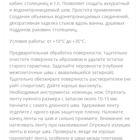
кабин, столешниц и т.п. Позволяет создать аккуратный
и водонепроницаемый шов. Простота применения.
Создание объемных водонепроницаемых соединений,
декоративная заделка стыков вдоль ванны, душевых
поддонов, раковин, столешниц.
Условия работы: от +10°C до +35°C.
Предварительная обработка поверхности: тщательно
очистите поверхность абразивом и удалите остатки
старого герметика. Заделайте неровности (глубокие
межплиточные швы с вывалившейся затиркой).
Тщательно обезжирьте поверхность растворителем (не
уайт-спиритом!). Дайте хорошо высохнуть.
Необходимые инструменты: ножницы, нож. Отрезать
ленту нужного размера с запасом около 10-15 мм.
Начните с самого длинного шва. Удерживая ленту,
отделите с одного края защитную пленку. Наложите
конец ленты на шов и сильно прижмите. Внимание: не
натягивать ленту при наклеивании! Отрежьте излишек
ленты в конце шва. Проверьте, везде ли хорошо
прилипает лента, особенно в швах между плитками.