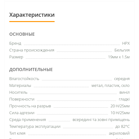
Характеристики
ОСНОВНЫЕ
Бренд
HPX
Страна происхождения
Бельгия
Размер
19мм х 1.5м
ДОПОЛНИТЕЛЬНЫЕ
Влагостойкость
середня
Материалы
метал, пластик, скло
Носитель
виніл
Поверхности
гладкі
Прочность на разрыв
20 Н/25мм
Сила адгезии
10 Н/25мм
Среда применения
всередині та зовні приміщень
Температура эксплуатации
до 82°C
Тип клея
акриловий