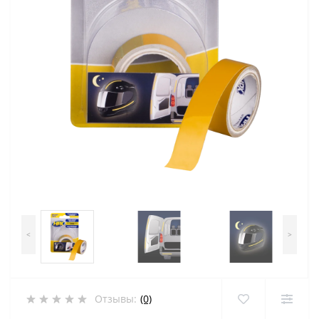
<
>
Отзывы:
(0)