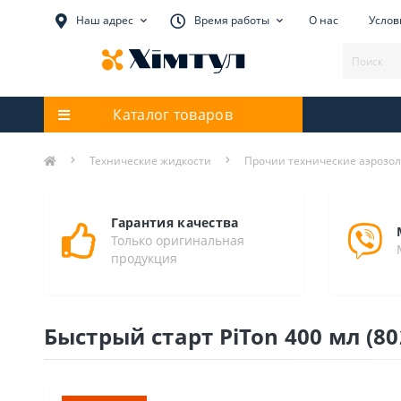
Наш адрес
Время работы
О нас
Услов
Каталог товаров
Технические жидкости
Прочии технические аэрозо
Гарантия качества
Только оригинальная
продукция
Быстрый старт PiTon 400 мл (80