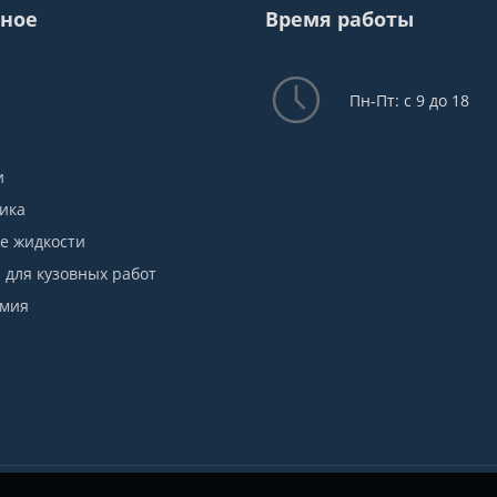
ное
Время работы
Пн-Пт: с 9 до 18
и
ика
е жидкости
для кузовных работ
имия