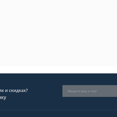
х и скидках?
лку