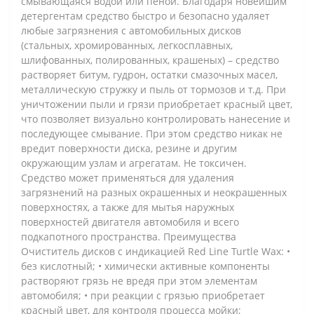
смывающаяся водой или пеной. Благодаря новейшим
детергентам средство быстро и безопасно удаляет
любые загрязнения с автомобильных дисков
(стальных, хромированных, легкосплавных,
шлифованных, полированных, крашеных) – средство
растворяет битум, гудрон, остатки смазочных масел,
металлическую стружку и пыль от тормозов и т.д. При
уничтожении пыли и грязи приобретает красный цвет,
что позволяет визуально контролировать нанесение и
последующее смывание. При этом средство никак не
вредит поверхности диска, резине и другим
окружающим узлам и агрегатам. Не токсичен.
Средство может применяться для удаления
загрязнений на разных окрашенных и неокрашенных
поверхностях, а также для мытья наружных
поверхностей двигателя автомобиля и всего
подкапотного пространства. Преимущества
Очиститель дисков с индикацией Red Line Turtle Wax: •
без кислотный; • химически активные компоненты
растворяют грязь не вредя при этом элементам
автомобиля; • при реакции с грязью приобретает
красный цвет, для контроля процесса мойки;