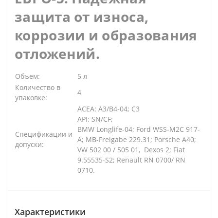
защита от износа,
коррозии и образования
отложений.
Объем:
5 л
Количество в
4
упаковке:
ACEA: A3/B4-04; C3
API: SN/CF;
BMW Longlife-04; Ford WSS-M2C 917-
Спецификации и
A; MB-Freigabe 229.31; Porsche A40;
допуски:
VW 502 00 / 505 01, Dexos 2; Fiat
9.55535-S2; Renault RN 0700/ RN
0710.
Характеристики