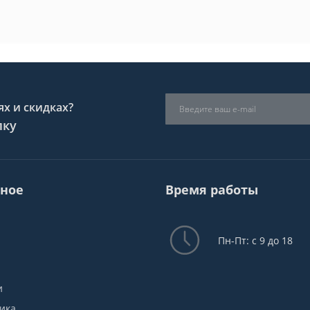
х и скидках?
лку
ное
Время работы
Пн-Пт: с 9 до 18
и
ика