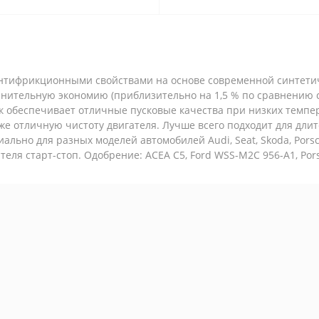
тифрикционными свойствами на основе современной синтетичес
нительную экономию (приблизительно на 1,5 % по сравнению с 
к обеспечивает отличные пусковые качества при низких темпе
е отличную чистоту двигателя. Лучше всего подходит для длит
ально для разных моделей автомобилей Audi, Seat, Skoda, Porsc
еля старт-стоп. Одобрение: ACEA C5, Ford WSS-M2C 956-A1, Porsc