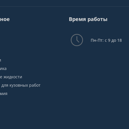
ное
Время работы
Пн-Пт: с 9 до 18
и
ика
е жидкости
для кузовных работ
имия