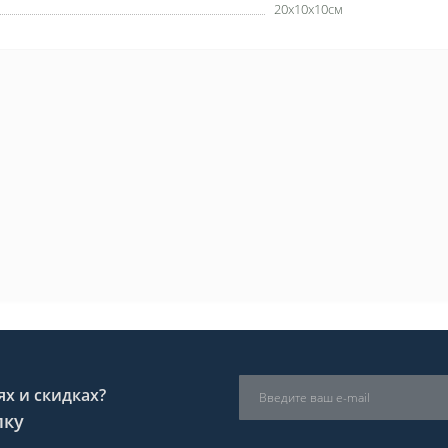
20х10х10см
х и скидках?
лку