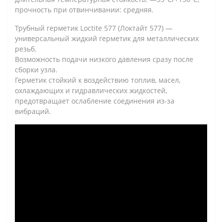
прочность при отвинчивании: средняя.
Трубный герметик Loctite 577 (Локтайт 577) —
универсальный жидкий герметик для металлических
резьб.
Возможность подачи низкого давления сразу после
сборки узла.
Герметик стойкий к воздействию топлив, масел,
охлаждающих и гидравлических жидкостей,
предотвращает ослабление соединения из-за
вибраций.