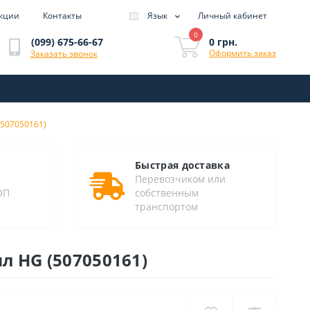
кции
Контакты
Язык
Личный кабинет
0
0 грн.
(099) 675-66-67
Оформить заказ
Заказать звонок
(507050161)
Быстрая доставка
Перевозчиком или
ОП
собственным
транспортом
л HG (507050161)