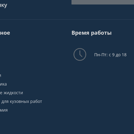
лку
ное
Время работы
Пн-Пт: с 9 до 18
и
ика
е жидкости
для кузовных работ
имия