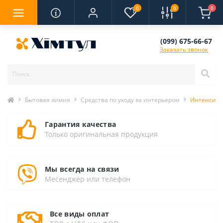
0
0
0
(099) 675-66-67
Заказать звонок
Бытовая химия
Средства по уходу за интерьером
Интенсивно
Гарантия качества
Только оригинальная продукция
Мы всегда на связи
Месенджер или телефон
Все виды оплат