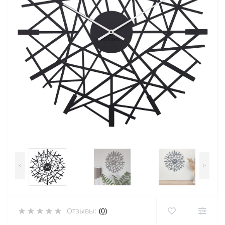
<
>
Отзывы:
(0)