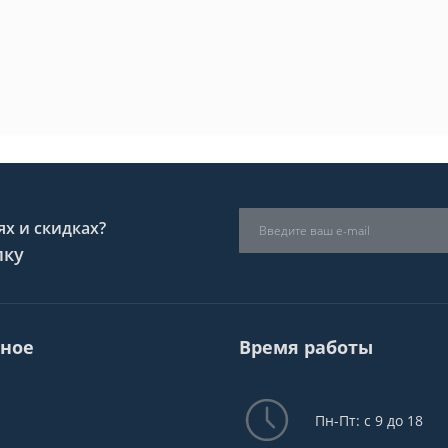
х и скидках?
лку
ное
Время работы
Пн-Пт: с 9 до 18