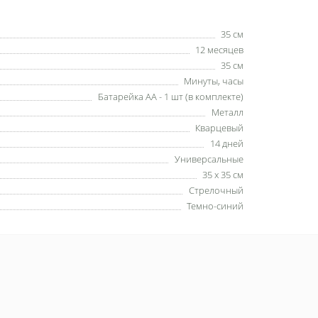
35 см
12 месяцев
35 см
Минуты, часы
Батарейка АА - 1 шт (в комплекте)
Металл
Кварцевый
14 дней
Универсальные
35 х 35 см
Стрелочный
Темно-синий