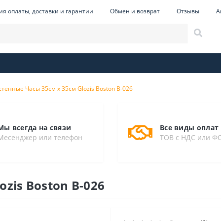
ия оплаты, доставки и гарантии
Обмен и возврат
Отзывы
А
тенные Часы 35см х 35см Glozis Boston B-026
Мы всегда на связи
Все виды оплат
Месенджер или телефон
ТОВ с НДС или Ф
zis Boston B-026