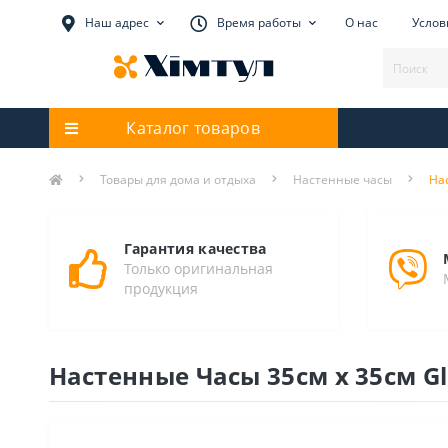
Наш адрес
Время работы
О нас
Услов
Каталог товаров
Товары для дома и отдыха
Настенные часы
Нас
Гарантия качества
Только оригинальная
продукция
Настенные Часы 35см х 35см Glo