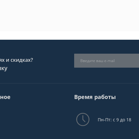
х и скидках?
лку
ное
Время работы
Пн-Пт: с 9 до 18