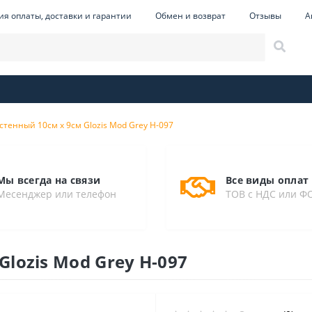
ия оплаты, доставки и гарантии
Обмен и возврат
Отзывы
А
тенный 10см х 9см Glozis Mod Grey H-097
Мы всегда на связи
Все виды оплат
Месенджер или телефон
ТОВ с НДС или Ф
lozis Mod Grey H-097