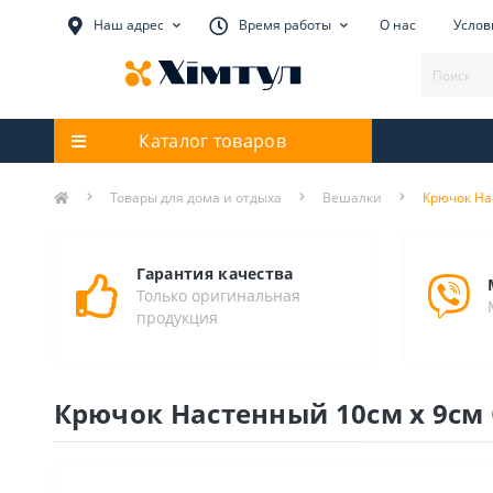
Наш адрес
Время работы
О нас
Услов
Каталог товаров
Товары для дома и отдыха
Вешалки
Крючок Нас
Гарантия качества
Только оригинальная
продукция
Крючок Настенный 10см х 9см G