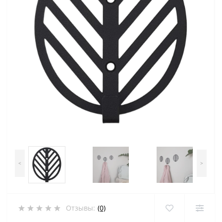
<
>
Отзывы:
(0)