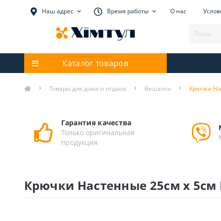
Наш адрес
Время работы
О нас
Услов
Каталог товаров
Товары для дома и отдыха
Вешалки
Крючки Нас
Гарантия качества
Только оригинальная
продукция
Крючки Настенные 25см х 5см В