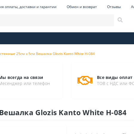
ия оплаты, доставки и гарантии
Обмен и возврат
Отзывы
А
тенные 25см х 5см Вешалка Glozis Kanto White H-084
Мы всегда на связи
Все виды оплат
Месенджер или телефон
ТОВ с НДС или Ф
ешалка Glozis Kanto White H-084