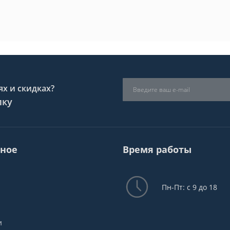
х и скидках?
лку
ное
Время работы
Пн-Пт: с 9 до 18
и