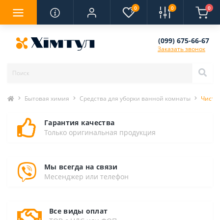
0
0
0
(099) 675-66-67
Заказать звонок
Бытовая химия
Средства для уборки ванной комнаты
Чистя
Гарантия качества
Только оригинальная продукция
Мы всегда на связи
Месенджер или телефон
Все виды оплат