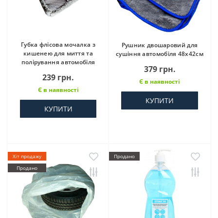
Губка флісова мочалка з
Рушник двошаровий для
кишенею для миття та
сушіння автомобіля 48х42см
полірування автомобіля
379 грн.
239 грн.
Є в наявності
Є в наявності
КУПИТИ
КУПИТИ
Хіт продажу
Продано
Продано