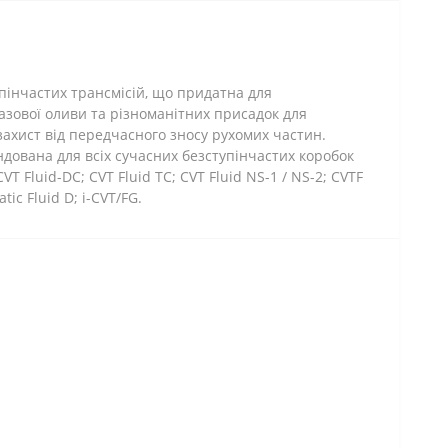
упінчастих трансмісій, що придатна для
базової оливи та різноманітних присадок для
ахист від передчасного зносу рухомих частин.
ндована для всіх сучасних безступінчастих коробок
T Fluid-DC; CVT Fluid TC; CVT Fluid NS-1 / NS-2; CVTF
tic Fluid D; i-CVT/FG.