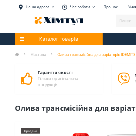
Наша адреса
Час роботи
Про нас
Умов
Каталог товарів
Мастила
Олива трансмісійна для варіаторів IDEMITS
Гарантія якості
Тільки оригінальна
продукція
Олива трансмісійна для варіат
Продано