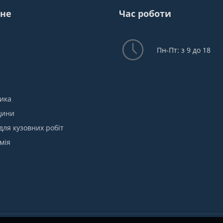
не
Час роботи
Пн-Пт: з 9 до 18
ика
дини
для кузовних робіт
мія