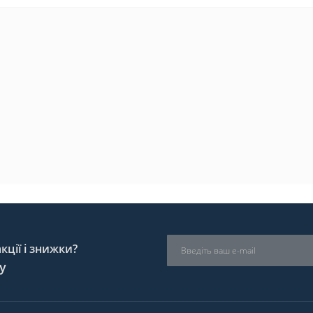
ції і знижки?
у