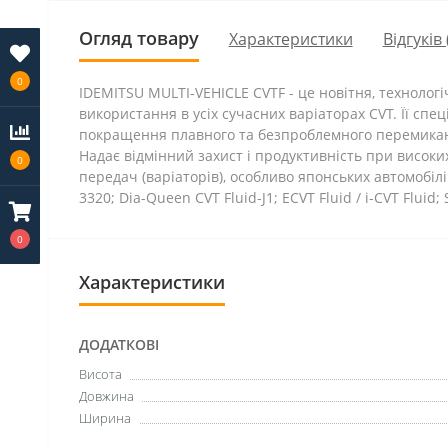
Огляд товару
Характеристики
Відгуків 
0
IDEMITSU MULTI-VEHICLE CVTF - це новітня, технолог
використання в усіх сучасних варіаторах CVT. Її спе
покращення плавного та безпроблемного перемикання
Надає відмінний захист і продуктивність при високи
0
передач (варіаторів), особливо японських автомобілів.
3320; Dia-Queen CVT Fluid-J1; ECVT Fluid / i-CVT Fluid; 
0
Характеристики
ДОДАТКОВІ
Висота
Довжина
Ширина