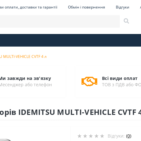
и оплати, доставки та гарантії
Обмін і повернення
Відгуки
U MULTI-VEHICLE CVTF 4 л
Ми завжди на зв'язку
Всі види оплат
Месенджер або телефон
ТОВ з ПДВ або Ф
орів IDEMITSU MULTI-VEHICLE CVTF 
Відгуки:
(0)