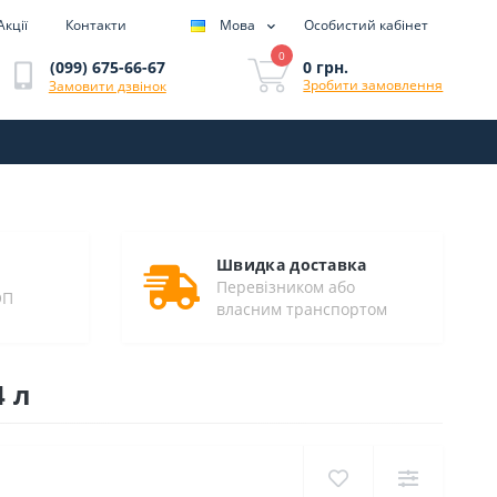
Акції
Контакти
Мова
Особистий кабінет
0
0 грн.
(099) 675-66-67
Зробити замовлення
Замовити дзвінок
Швидка доставка
Перевізником або
ОП
власним транспортом
4 л