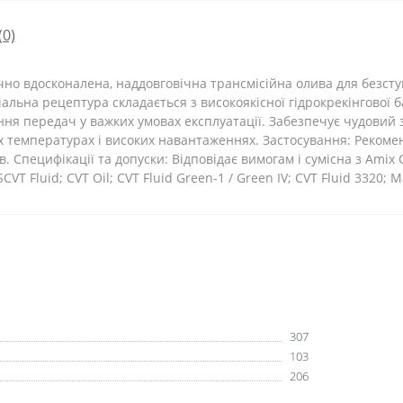
(0)
ічно вдосконалена, наддовговічна трансмісійна олива для безст
ціальна рецептура складається з високоякісної гідрокрекінгової 
 передач у важких умовах експлуатації. Забезпечує чудовий з
х температурах і високих навантаженнях. Застосування: Рекоме
 Специфікації та допуски: Відповідає вимогам і сумісна з Amix CV
SCVT Fluid; CVT Oil; CVT Fluid Green-1 / Green IV; CVT Fluid 3320; Ma
307
103
206