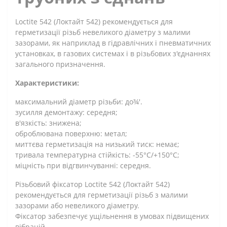
Loctite 542 (Локтайт 542) рекомендується для
герметизації різьб невеликого діаметру з малими
зазорами, як наприклад в гідравлічних і пневматичних
установках, в газових системах і в різьбових з'єднаннях
загального призначення.
Характеристики:
максимальний діаметр різьби: до¾'.
зусилля демонтажу: середня;
в'язкість: знижена;
оброблювана поверхню: метал;
миттєва герметизація на низький тиск: немає;
тривала температурна стійкість: -55°C/+150°C;
міцність при відгвинчуванні: середня.
Різьбовий фіксатор Loctite 542 (Локтайт 542)
рекомендується для герметизації різьб з малими
зазорами або невеликого діаметру.
Фіксатор забезпечує ущільнення в умовах підвищених
вібрацій.