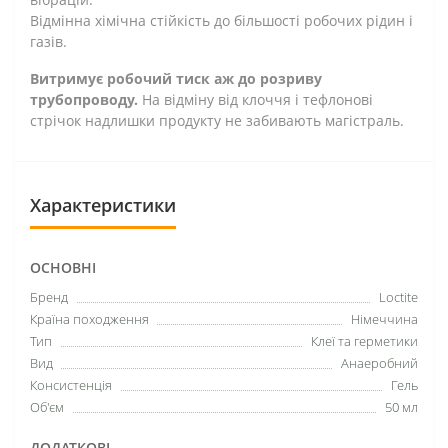
Відмінна хімічна стійкість до більшості робочих рідин і
газів.
Витримує робочий тиск аж до розриву
трубопроводу.
На відміну від клоччя і тефлонові
стрічок надлишки продукту не забивають магістраль.
Характеристики
ОСНОВНІ
Бренд
Loctite
Країна походження
Німеччина
Тип
Клеї та герметики
Вид
Анаеробний
Консистенція
Гель
Об'єм
50 мл
ДОДАТКОВІ