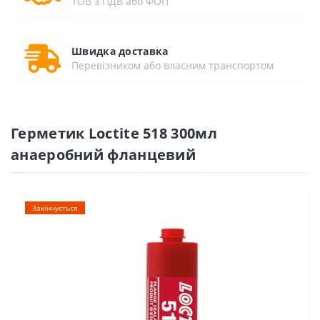
ТОВ з ПДВ або ФОП
Швидка доставка
Перевізником або власним транспортом
Герметик Loctite 518 300мл
анаеробний фланцевий
Закінчується