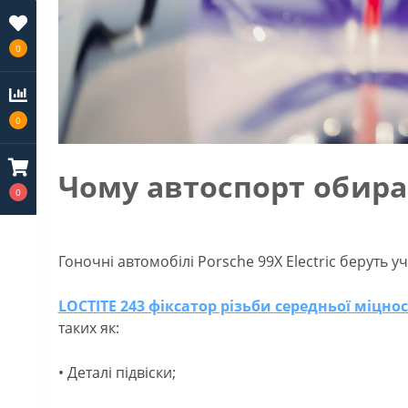
0
0
Чому автоспорт обирає
0
Гоночні автомобілі Porsche 99X Electric беруть у
LOCTITE 243 фіксатор різьби середньої міцнос
таких як:
• Деталі підвіски;