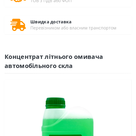
ТОВ з ПДВ або ФОП
Швидка доставка
Перевізником або власним транспортом
Концентрат літнього омивача
автомобільного скла