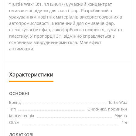
"Turtle Wax" 3:1. 1л (S4047) Сучасний концентрат
омиваючої рідини для скла і фар. Розроблений з
урахуванням новітніх матеріалів використовуваних в
автопромисловості. Безпечний для омивачів фар,
стекл сучасних фар, лакофарбового покриття, гуми та
пластику. У пропорції 3:1 відмінно справляється з
основними забрудненнями скла. Має ефект
антимошки.
Характеристики
ОСНОВНІ
Бренд
Turtle Wax
Тип
Очисники, промивки
Консистенція
Рідина
Об'єм
1 л
ДОДАТКОВІ