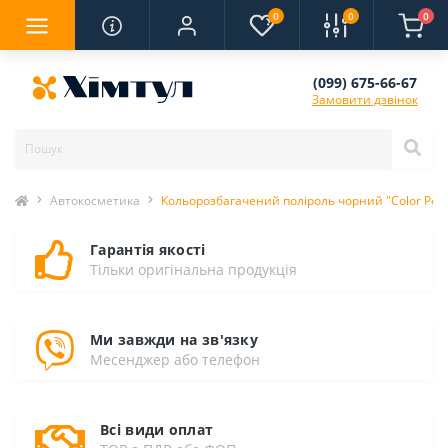
0
0
0
(099) 675-66-67
Замовити дзвінок
Автокосметика
Кольорозбагачений поліроль чорний "Color Polis
Гарантія якості
Тільки оригінальна продукція
Ми завжди на зв'язку
Месенджер або телефон
Всі види оплат