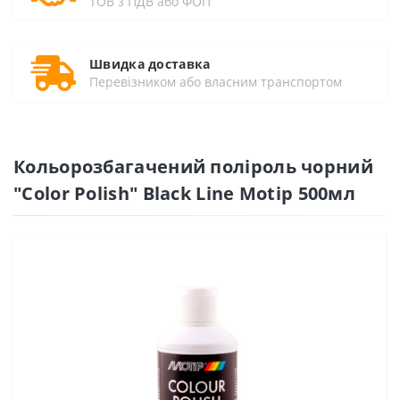
ТОВ з ПДВ або ФОП
Швидка доставка
Перевізником або власним транспортом
Кольорозбагачений поліроль чорний
"Color Polish" Black Line Motip 500мл