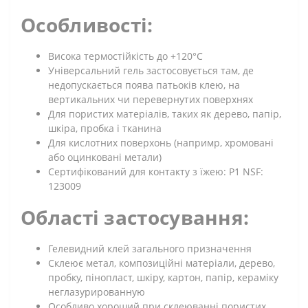
Особливості:
Висока термостійкість до +120°C
Універсальний гель застосовується там, де
недопускається поява патьоків клею, на
вертикальних чи перевернутих поверхнях
Для пористих матеріалів, таких як дерево, папір,
шкіра, пробка і тканина
Для кислотних поверхонь (напримр, хромовані
або оцинковані метали)
Сертифікований для контакту з їжею: P1 NSF:
123009
Області застосування:
Гелевидний клей загального призначення
Склеює метал, композиційні матеріали, дерево,
пробку, пінопласт, шкіру, картон, папір, кераміку
неглазурированную
Особливо хороший при склеюванні пористих