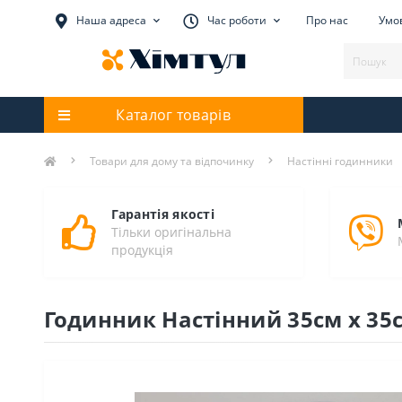
Наша адреса
Час роботи
Про нас
Умов
Каталог товарів
Товари для дому та відпочинку
Настінні годинники
Гарантія якості
Тільки оригінальна
продукція
Годинник Настінний 35см х 35с