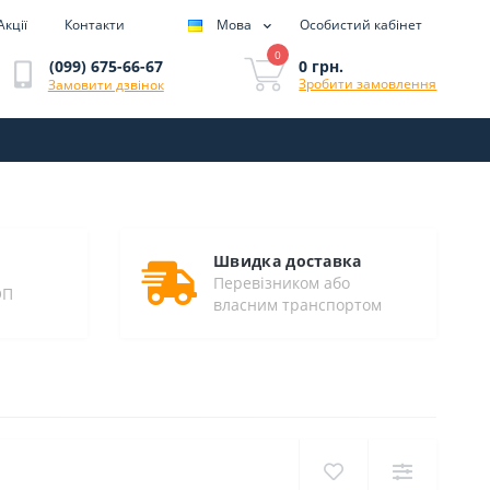
Акції
Контакти
Мова
Особистий кабінет
0
0 грн.
(099) 675-66-67
Зробити замовлення
Замовити дзвінок
Швидка доставка
Перевізником або
ОП
власним транспортом