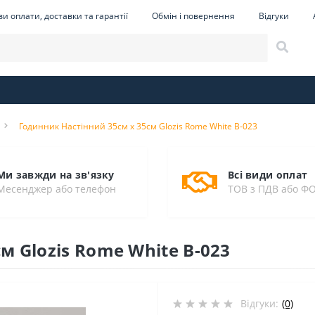
и оплати, доставки та гарантії
Обмін і повернення
Відгуки
Годинник Настінний 35см х 35см Glozis Rome White B-023
Ми завжди на зв'язку
Всі види оплат
Месенджер або телефон
ТОВ з ПДВ або Ф
м Glozis Rome White B-023
Відгуки:
(0)