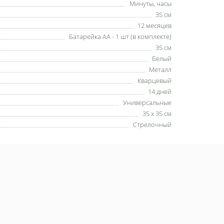
Минуты, часы
35 см
12 месяцев
Батарейка АА - 1 шт (в комплекте)
35 см
Белый
Металл
Кварцевый
14 дней
Универсальные
35 х 35 см
Стрелочный