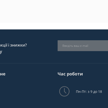
ції і знижки?
у
не
Час роботи
Пн-Пт: з 9 до 18