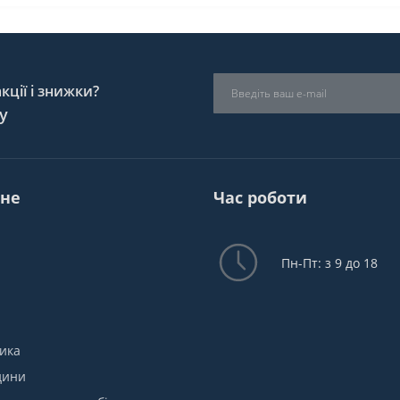
ції і знижки?
у
не
Час роботи
Пн-Пт: з 9 до 18
ика
дини