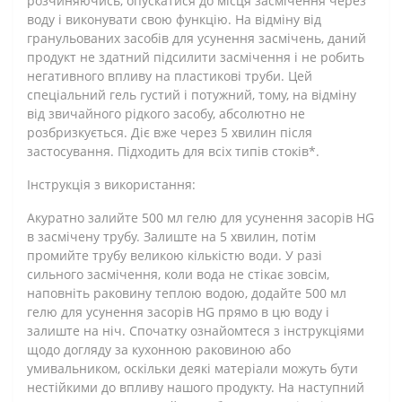
розчиняючись, опускатися до місця засмічення через
воду і виконувати свою функцію. На відміну від
гранульованих засобів для усунення засмічень, даний
продукт не здатний підсилити засмічення і не робить
негативного впливу на пластикові труби. Цей
спеціальний гель густий і потужний, тому, на відміну
від звичайного рідкого засобу, абсолютно не
розбризкується. Діє вже через 5 хвилин після
застосування. Підходить для всіх типів стоків*.
Інструкція з використання:
Акуратно залийте 500 мл гелю для усунення засорів HG
в засмічену трубу. Залиште на 5 хвилин, потім
промийте трубу великою кількістю води. У разі
сильного засмічення, коли вода не стікає зовсім,
наповніть раковину теплою водою, додайте 500 мл
гелю для усунення засорів HG прямо в цю воду і
залиште на ніч. Спочатку ознайомтеся з інструкціями
щодо догляду за кухонною раковиною або
умивальником, оскільки деякі матеріали можуть бути
нестійкими до впливу нашого продукту. На наступний