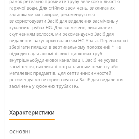
ранок ретельно промийте трубу великою кількістю
гарячої води. Для стійких засмічень, викликаних
залишками їжі і жиром, рекомендується
використовувати Засіб для видалення засмічень у
кухонних трубах HG. Для засмічень, викликаних
скупченням волосся, ми рекомендуємо Засіб для
видалення закупорки волоссям HG.Увага: Перевозити і
зберігати пляшки в вертикальному положенні! * Не
підходить для алюмінієвих і цинкових труб
внутрішньобудинкової каналізації. Засіб не усуває
засмічення, викликані потраплянням цементу або
металевих предметів. Для септичних ємностей
рекомендуємо використовувати Засіб для видалення
засмічень у кухонних трубах HG.
Характеристики
ОСНОВНІ